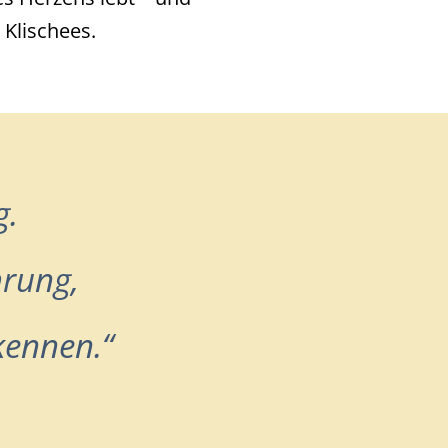
Klischees.
g.
hrung,
kennen.