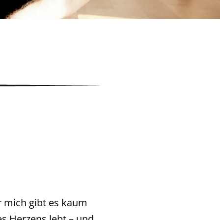
r mich gibt es kaum
es Herzens lebt – und