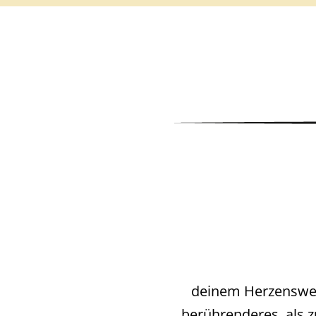
deinem Herzensweg 
berührenderes, als z