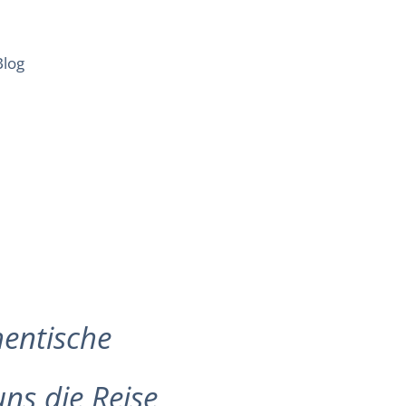
Blog
hentische
ns die Reise