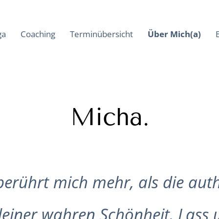
ga
Coaching
Terminübersicht
Über Mich(a)
Micha.
berührt mich mehr, als die aut
deiner wahren Schönheit. Lass u